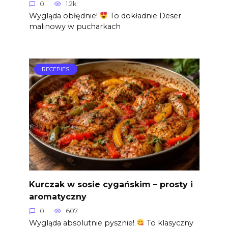
0
1.2k.
Wygląda obłędnie!
To dokładnie Deser
malinowy w pucharkach
RECEPIES
Kurczak w sosie cygańskim – prosty i
aromatyczny
0
607
Wygląda absolutnie pysznie!
To klasyczny