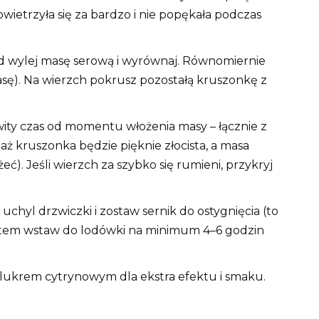
owietrzyła się za bardzo i nie popękała podczas
d wylej masę serową i wyrównaj. Równomiernie
asę). Na wierzch pokrusz pozostałą kruszonkę z
ity czas od momentu włożenia masy – łącznie z
ż kruszonka będzie pięknie złocista, a masa
ć). Jeśli wierzch za szybko się rumieni, przykryj
 uchyl drzwiczki i zostaw sernik do ostygnięcia (to
otem wstaw do lodówki na minimum 4–6 godzin
 lukrem cytrynowym dla ekstra efektu i smaku.