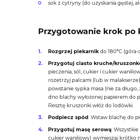
sok z cytryny (do uzyskania gęstej, al
Przygotowanie krok po 
Rozgrzej piekarnik
do 180°C (góra-
Przygotuj ciasto kruche/kruszonk
pieczenia, sól, cukier i cukier wanil
rozetrzyj palcami (lub w malakserze)
powstanie sypka masa (nie za długo, ż
dno blachy wyłożonej papierem do pi
Resztę kruszonki włóż do lodówki.
Podpiecz spód
: Wstaw blachę do pi
Przygotuj masę serową
: Wszystkie 
cukier waniliowy) wymieszaj krótko 