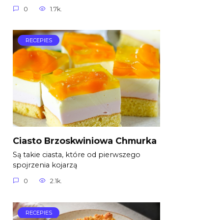
0
1.7k.
RECEPIES
Ciasto Brzoskwiniowa Chmurka
Są takie ciasta, które od pierwszego
spojrzenia kojarzą
0
2.1k.
RECEPIES