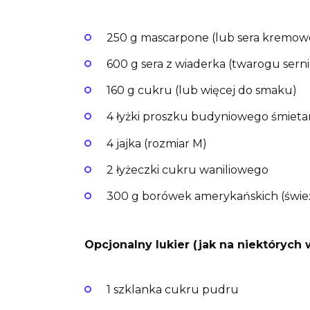
250 g mascarpone (lub sera kremow
600 g sera z wiaderka (twarogu sern
160 g cukru (lub więcej do smaku)
4 łyżki proszku budyniowego śmieta
4 jajka (rozmiar M)
2 łyżeczki cukru waniliowego
300 g borówek amerykańskich (śwież
Opcjonalny lukier (jak na niektórych 
1 szklanka cukru pudru