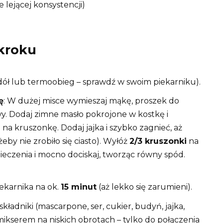
e lejącej konsystencji)
kroku
dół lub termoobieg – sprawdź w swoim piekarniku).
ę
: W dużej misce wymieszaj mąkę, proszek do
iowy. Dodaj zimne masło pokrojone w kostkę i
 na kruszonkę. Dodaj jajka i szybko zagnieć, aż
eby nie zrobiło się ciasto). Wyłóż
2/3 kruszonki
na
eczenia i mocno dociskaj, tworząc równy spód.
ekarnika na ok.
15 minut
(aż lekko się zarumieni).
składniki (mascarpone, ser, cukier, budyń, jajka,
mikserem na niskich obrotach – tylko do połączenia