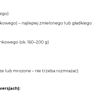
ego)
ikowego) – najlepiej zmielonego lub gładkiego
nkowego (ok. 160–200 g)
e lub mrożone – nie trzeba rozmrażać)
wersjach):