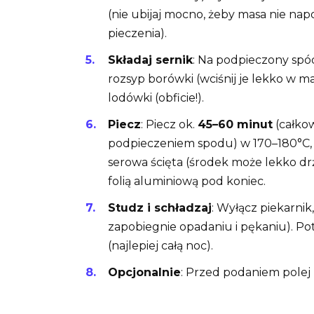
(nie ubijaj mocno, żeby masa nie nap
pieczenia).
Składaj sernik
: Na podpieczony spó
rozsyp borówki (wciśnij je lekko w m
lodówki (obficie!).
Piecz
: Piecz ok.
45–60 minut
(całkow
podpieczeniem spodu) w 170–180°C, a
serowa ścięta (środek może lekko drże
folią aluminiową pod koniec.
Studz i schładzaj
: Wyłącz piekarnik,
zapobiegnie opadaniu i pękaniu). P
(najlepiej całą noc).
Opcjonalnie
: Przed podaniem polej