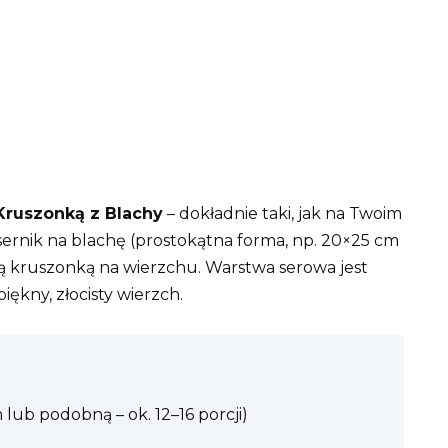
Kruszonką z Blachy
– dokładnie taki, jak na Twoim
 sernik na blachę (prostokątna forma, np. 20×25 cm
ą kruszonką na wierzchu. Warstwa serowa jest
iękny, złocisty wierzch.
 lub podobną – ok. 12–16 porcji)