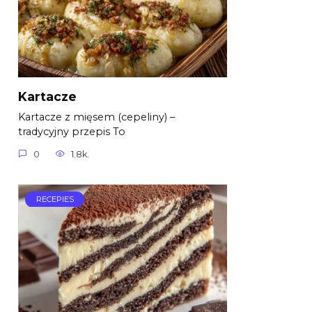
Kartacze
Kartacze z mięsem (cepeliny) –
tradycyjny przepis To
0
1.8k.
RECEPIES