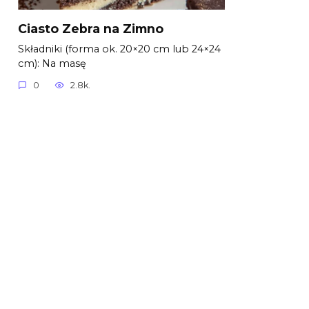
Ciasto Zebra na Zimno
Składniki (forma ok. 20×20 cm lub 24×24
cm): Na masę
0
2.8k.