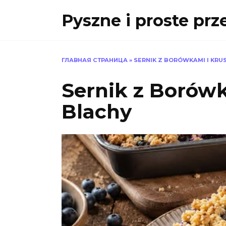
Skip
Pyszne i proste prz
to
content
ГЛАВНАЯ СТРАНИЦА
»
SERNIK Z BORÓWKAMI I KRU
Sernik z Borówk
Blachy