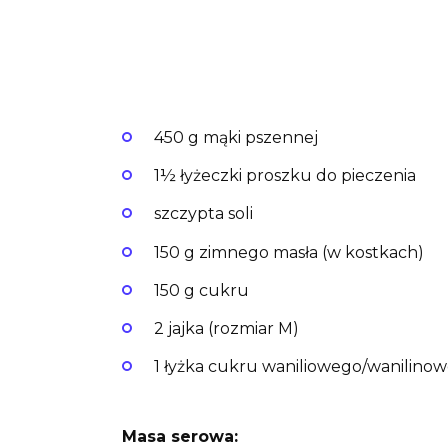
450 g mąki pszennej
1½ łyżeczki proszku do pieczenia
szczypta soli
150 g zimnego masła (w kostkach)
150 g cukru
2 jajka (rozmiar M)
1 łyżka cukru waniliowego/wanilino
Masa serowa: