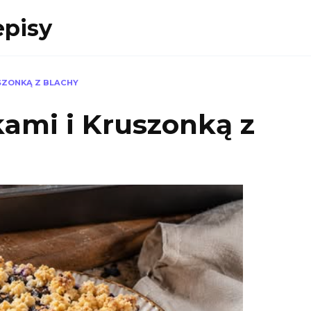
episy
SZONKĄ Z BLACHY
ami i Kruszonką z