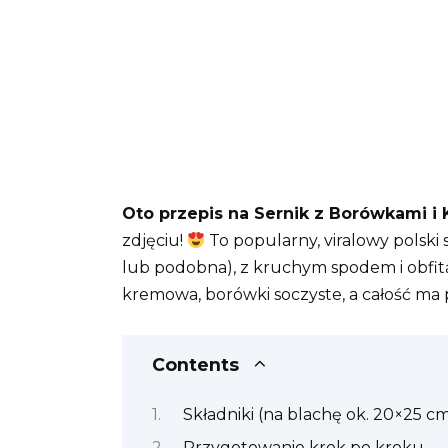
Oto przepis na Sernik z Borówkami i 
zdjęciu!
To popularny, viralowy polski
lub podobna), z kruchym spodem i obfit
kremowa, borówki soczyste, a całość ma p
Contents
Składniki (na blachę ok. 20×25 cm
Przygotowanie krok po kroku