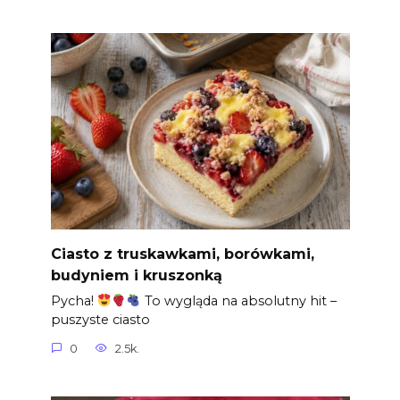
Ciasto z truskawkami, borówkami,
budyniem i kruszonką
Pycha!
To wygląda na absolutny hit –
puszyste ciasto
0
2.5k.