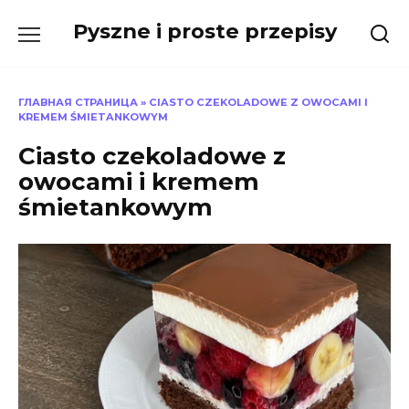
Skip
Pyszne i proste przepisy
to
content
ГЛАВНАЯ СТРАНИЦА
»
CIASTO CZEKOLADOWE Z OWOCAMI I
KREMEM ŚMIETANKOWYM
Ciasto czekoladowe z
owocami i kremem
śmietankowym