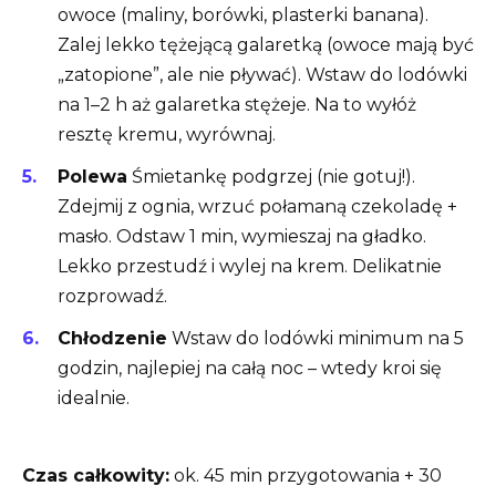
owoce (maliny, borówki, plasterki banana).
Zalej lekko tężejącą galaretką (owoce mają być
„zatopione”, ale nie pływać). Wstaw do lodówki
na 1–2 h aż galaretka stężeje. Na to wyłóż
resztę kremu, wyrównaj.
Polewa
Śmietankę podgrzej (nie gotuj!).
Zdejmij z ognia, wrzuć połamaną czekoladę +
masło. Odstaw 1 min, wymieszaj na gładko.
Lekko przestudź i wylej na krem. Delikatnie
rozprowadź.
Chłodzenie
Wstaw do lodówki minimum na 5
godzin, najlepiej na całą noc – wtedy kroi się
idealnie.
Czas całkowity:
ok. 45 min przygotowania + 30