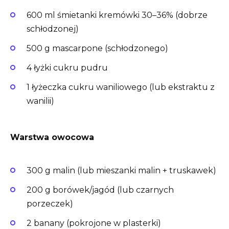
600 ml śmietanki kremówki 30–36% (dobrze
schłodzonej)
500 g mascarpone (schłodzonego)
4 łyżki cukru pudru
1 łyżeczka cukru waniliowego (lub ekstraktu z
wanilii)
Warstwa owocowa
300 g malin (lub mieszanki malin + truskawek)
200 g borówek/jagód (lub czarnych
porzeczek)
2 banany (pokrojone w plasterki)