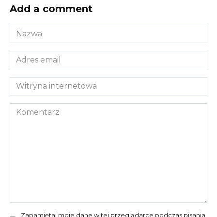
Add a comment
Nazwa
*
Adres
email
*
Witryna
internetowa
Komentarz
Zapamiętaj moje dane w tej przeglądarce podczas pisania