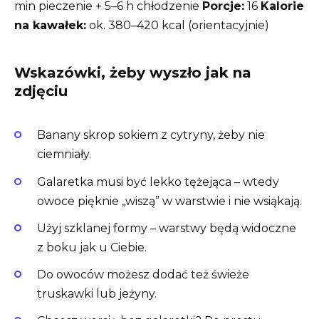
min pieczenie + 5–6 h chłodzenie
Porcje:
16
Kalorie
na kawałek:
ok. 380–420 kcal (orientacyjnie)
Wskazówki, żeby wyszło jak na
zdjęciu
Banany skrop sokiem z cytryny, żeby nie
ciemniały.
Galaretka musi być lekko tężejąca – wtedy
owoce pięknie „wiszą” w warstwie i nie wsiąkają.
Użyj szklanej formy – warstwy będą widoczne
z boku jak u Ciebie.
Do owoców możesz dodać też świeże
truskawki lub jeżyny.