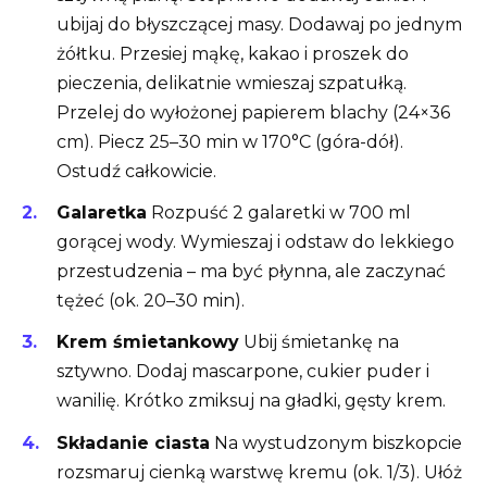
ubijaj do błyszczącej masy. Dodawaj po jednym
żółtku. Przesiej mąkę, kakao i proszek do
pieczenia, delikatnie wmieszaj szpatułką.
Przelej do wyłożonej papierem blachy (24×36
cm). Piecz 25–30 min w 170°C (góra-dół).
Ostudź całkowicie.
Galaretka
Rozpuść 2 galaretki w 700 ml
gorącej wody. Wymieszaj i odstaw do lekkiego
przestudzenia – ma być płynna, ale zaczynać
tężeć (ok. 20–30 min).
Krem śmietankowy
Ubij śmietankę na
sztywno. Dodaj mascarpone, cukier puder i
wanilię. Krótko zmiksuj na gładki, gęsty krem.
Składanie ciasta
Na wystudzonym biszkopcie
rozsmaruj cienką warstwę kremu (ok. 1/3). Ułóż