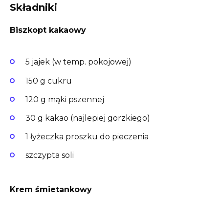
Składniki
Biszkopt kakaowy
5 jajek (w temp. pokojowej)
150 g cukru
120 g mąki pszennej
30 g kakao (najlepiej gorzkiego)
1 łyżeczka proszku do pieczenia
szczypta soli
Krem śmietankowy