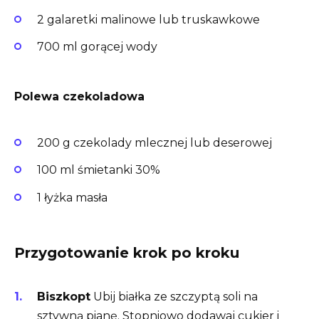
2 galaretki malinowe lub truskawkowe
700 ml gorącej wody
Polewa czekoladowa
200 g czekolady mlecznej lub deserowej
100 ml śmietanki 30%
1 łyżka masła
Przygotowanie krok po kroku
Biszkopt
Ubij białka ze szczyptą soli na
sztywną pianę. Stopniowo dodawaj cukier i