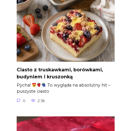
Ciasto z truskawkami, borówkami,
budyniem i kruszonką
Pycha!
To wygląda na absolutny hit –
puszyste ciasto
0
2.5k.