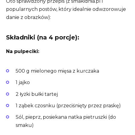
Oto sprawdzony przepis (z smakidnia.pl i
popularnych postów, który idealnie odwzorowuje
danie z obrazków):
Składniki (na 4 porcje):
Na pulpeciki:
500 g mielonego mięsa z kurczaka
1 jajko
2 łyżki bułki tartej
1 ząbek czosnku (przeciśnięty przez praskę)
Sól, pieprz, posiekana natka pietruszki (do
smaku)