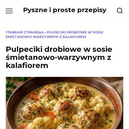
Skip
Pyszne i proste przepisy
to
content
ГЛАВНАЯ СТРАНИЦА
»
PULPECIKI DROBIOWE W SOSIE
ŚMIETANOWO-WARZYWNYM Z KALAFIOREM
Pulpeciki drobiowe w sosie
śmietanowo-warzywnym z
kalafiorem