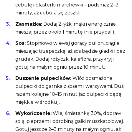
cebulę i plasterki marchewki – podsmaż 2–3
minuty, aż cebula się zeszkli.
Zasmażka:
Dodaj 2 łyżki mąki i energicznie
mieszaj przez około 1 minutę (nie przypal!).
Sos:
Stopniowo wlewaj gorący bulion, ciągle
mieszając trzepaczką, aż sos będzie gładki i bez
grudek. Dodaj różyczki kalafiora, przykryj i
gotuj na małym ogniu przez 10 minut.
Duszenie pulpecików:
Włóż obsmażone
pulpeciki do garnka z sosem i warzywami. Duś
razem kolejne 10–15 minut (aż pulpeciki będą
miękkie w środku).
Wykończenie:
Wlej śmietankę 30%, dopraw
solą, pieprzem i odrobiną gałki muszkatołowej.
Gotuj jeszcze 2–3 minuty na małym ogniu, aż