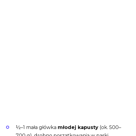
½–1 mała główka
młodej kapusty
(ok. 500–
700 g), drobno poszatkowania w paski