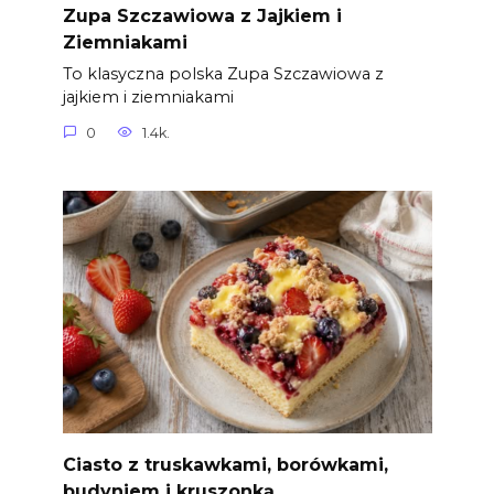
Zupa Szczawiowa z Jajkiem i
Ziemniakami
To klasyczna polska Zupa Szczawiowa z
jajkiem i ziemniakami
0
1.4k.
Ciasto z truskawkami, borówkami,
budyniem i kruszonką