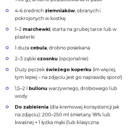
4–6 średnich
ziemniaków
, obranych i
pokrojonych w kostkę
1–2
marchewki
, starta na grubej tarce lub w
plasterki
1 duża
cebula
, drobno posiekana
2–3 ząbki
czosnku
(opcjonalnie)
Duży pęczek
świeżego koperku
(im więcej,
tym lepiej – na zdjęciu jest go naprawdę sporo!)
1,5–2 l
bulionu
warzywnego, drobiowego lub
wody
Do zabielenia
(dla kremowej konsystencji jak
na zdjęciu): 200–250 ml śmietany 18% lub
kwaśnej + 1 łyżka mąki (lub klasyczna