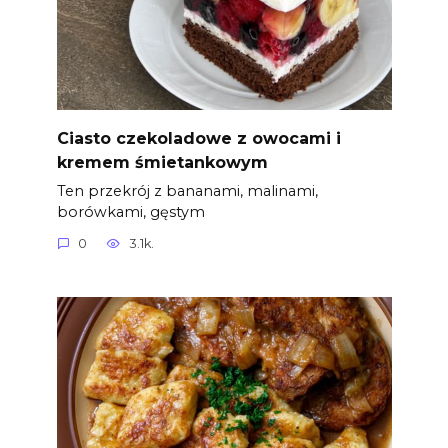
Ciasto czekoladowe z owocami i
kremem śmietankowym
Ten przekrój z bananami, malinami,
borówkami, gęstym
0
3.1k.