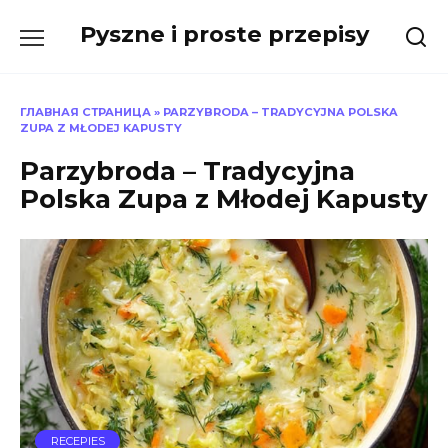
Skip
Pyszne i proste przepisy
to
content
ГЛАВНАЯ СТРАНИЦА
»
PARZYBRODA – TRADYCYJNA POLSKA
ZUPA Z MŁODEJ KAPUSTY
Parzybroda – Tradycyjna
Polska Zupa z Młodej Kapusty
RECEPIES