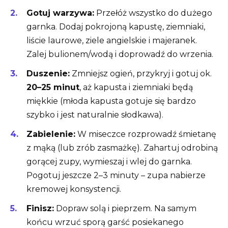
Gotuj warzywa:
Przełóż wszystko do dużego
garnka. Dodaj pokrojoną kapustę, ziemniaki,
liście laurowe, ziele angielskie i majeranek.
Zalej bulionem/wodą i doprowadź do wrzenia.
Duszenie:
Zmniejsz ogień, przykryj i gotuj ok.
20–25 minut
, aż kapusta i ziemniaki będą
miękkie (młoda kapusta gotuje się bardzo
szybko i jest naturalnie słodkawa).
Zabielenie:
W miseczce rozprowadź śmietanę
z mąką (lub zrób zasmażkę). Zahartuj odrobiną
gorącej zupy, wymieszaj i wlej do garnka.
Pogotuj jeszcze 2–3 minuty – zupa nabierze
kremowej konsystencji.
Finisz:
Dopraw solą i pieprzem. Na samym
końcu wrzuć sporą garść posiekanego