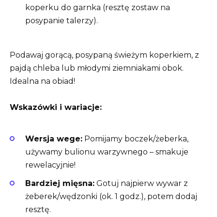
koperku do garnka (resztę zostaw na
posypanie talerzy).
Podawaj gorącą, posypaną świeżym koperkiem, z
pajdą chleba lub młodymi ziemniakami obok.
Idealna na obiad!
Wskazówki i wariacje:
Wersja wege:
Pomijamy boczek/żeberka,
używamy bulionu warzywnego – smakuje
rewelacyjnie!
Bardziej mięsna:
Gotuj najpierw wywar z
żeberek/wędzonki (ok. 1 godz.), potem dodaj
resztę.