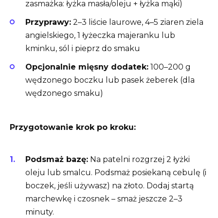
zasmażka: łyżka masła/oleju + łyżka mąki)
Przyprawy:
2–3 liście laurowe, 4–5 ziaren ziela
angielskiego, 1 łyżeczka majeranku lub
kminku, sól i pieprz do smaku
Opcjonalnie mięsny dodatek:
100–200 g
wędzonego boczku lub pasek żeberek (dla
wędzonego smaku)
Przygotowanie krok po kroku:
Podsmaż bazę:
Na patelni rozgrzej 2 łyżki
oleju lub smalcu. Podsmaż posiekaną cebulę (i
boczek, jeśli używasz) na złoto. Dodaj startą
marchewkę i czosnek – smaż jeszcze 2–3
minuty.