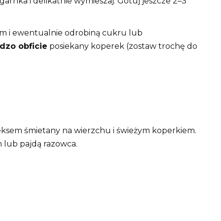
 garnka i delikatnie wymieszaj. Gotuj jeszcze 2–3
m i ewentualnie odrobiną cukru lub
dzo obficie
posiekany koperek (zostaw trochę do
ksem śmietany na wierzchu i świeżym koperkiem.
 lub pajdą razowca.