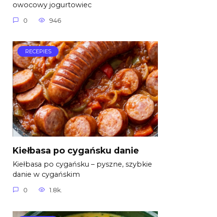
owocowy jogurtowiec
0
946
RECEPIES
Kiełbasa po cygańsku danie
Kiełbasa po cygańsku – pyszne, szybkie
danie w cygańskim
0
1.8k.