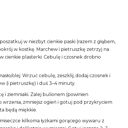
oszatkuj w niezbyt cienkie paski (razem z głąbem,
i pokrój w kostkę. Marchew i pietruszkę zetrzyj na
w cienkie plasterki. Cebulę i czosnek drobno
ło/olej. Wrzuć cebulę, zeszklij, dodaj czosnek i
 (i pietruszkę) i duś 3–4 minuty.
 i ziemniaki. Zalej bulionem (powinien
wrzenia, zmniejsz ogień i gotuj pod przykryciem
sta będą miękkie.
miseczce kilkoma łyżkami gorącego wywaru z