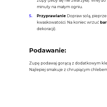
zupy (żeby się nie zwarzyła). Wlej do
minuty na małym ogniu.
Przyprawianie
Dopraw solą, pieprze
kwaskowatości. Na koniec wrzuć
bar
dekoracji).
Podawanie:
Zupę podawaj gorącą z dodatkowym kle
Najlepiej smakuje z chrupiącym chlebem