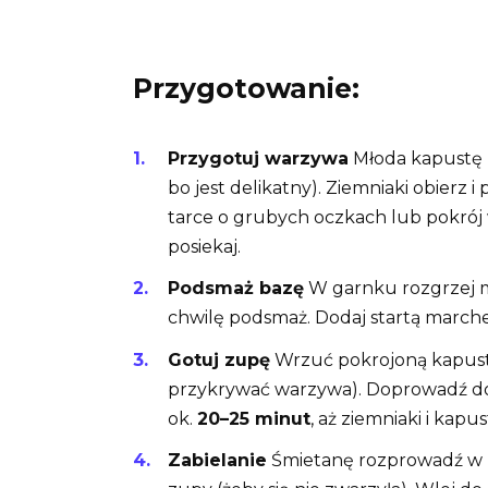
Przygotowanie:
Przygotuj warzywa
Młoda kapustę p
bo jest delikatny). Ziemniaki obierz 
tarce o grubych oczkach lub pokrój 
posiekaj.
Podsmaż bazę
W garnku rozgrzej mas
chwilę podsmaż. Dodaj startą marchew
Gotuj zupę
Wrzuć pokrojoną kapustę
przykrywać warzywa). Doprowadź do 
ok.
20–25 minut
, aż ziemniaki i kapu
Zabielanie
Śmietanę rozprowadź w 