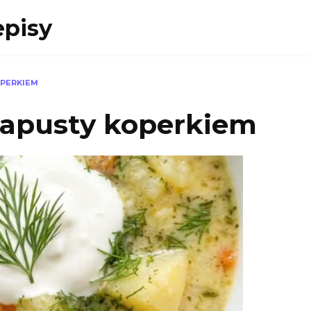
episy
OPERKIEM
kapusty koperkiem