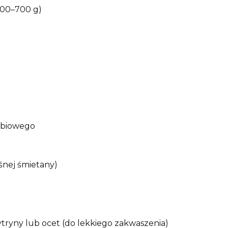
600–700 g)
robiowego
śnej śmietany)
ytryny lub ocet (do lekkiego zakwaszenia)