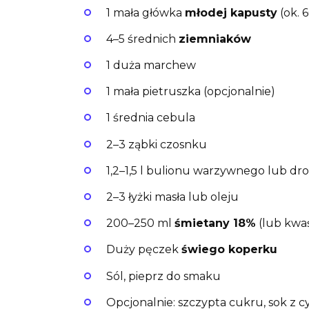
1 mała główka
młodej kapusty
(ok. 
4–5 średnich
ziemniaków
1 duża marchew
1 mała pietruszka (opcjonalnie)
1 średnia cebula
2–3 ząbki czosnku
1,2–1,5 l bulionu warzywnego lub d
2–3 łyżki masła lub oleju
200–250 ml
śmietany 18%
(lub kwa
Duży pęczek
świego koperku
Sól, pieprz do smaku
Opcjonalnie: szczypta cukru, sok z c