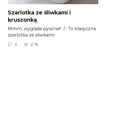
Szarlotka ze śliwkami i
kruszonką
Mmm, wygląda pysznie!
To klasyczna
szarlotka ze śliwkami
0
2.7k.