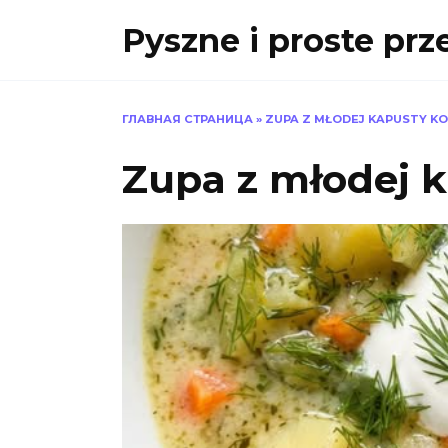
Skip
Pyszne i proste prz
to
content
ГЛАВНАЯ СТРАНИЦА
»
ZUPA Z MŁODEJ KAPUSTY K
Zupa z młodej 