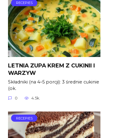
RECEPIES
LETNIA ZUPA KREM Z CUKINII I
WARZYW
Składniki (na 4–5 porcji): 3 średnie cukinie
(ok.
0
4.5k.
RECEPIES