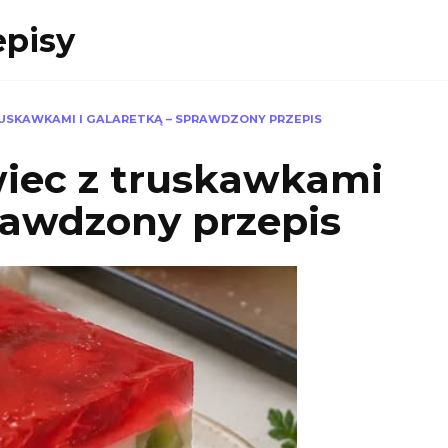
episy
USKAWKAMI I GALARETKĄ – SPRAWDZONY PRZEPIS
wiec z truskawkami
prawdzony przepis