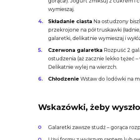
gorąca!). Jogurt zmiksuj z cukrem i
wymieszaj.
Składanie ciasta
Na ostudzony biszk
przekrojone na pół truskawki (ładnie,
galaretki, delikatnie wymieszaj i wył
Czerwona galaretka
Rozpuść 2 gal
ostudzenia (aż zacznie lekko tężeć – 
Delikatnie wylej na wierzch.
Chłodzenie
Wstaw do lodówki na min
Wskazówki, żeby wyszło i
Galaretki zawsze studź – gorąca rozpu
Użyj formy z wyższym rantem lub owi