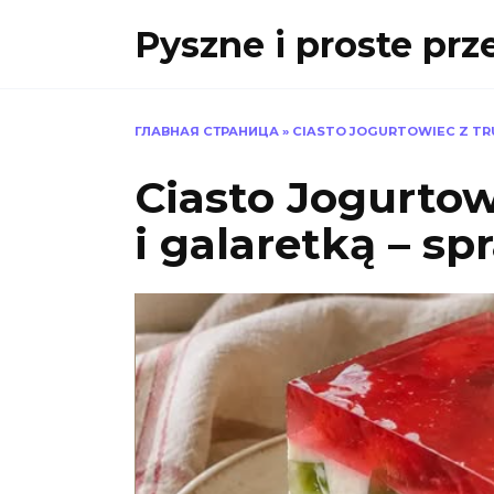
Skip
Pyszne i proste prz
to
content
ГЛАВНАЯ СТРАНИЦА
»
CIASTO JOGURTOWIEC Z TR
Ciasto Jogurto
i galaretką – s