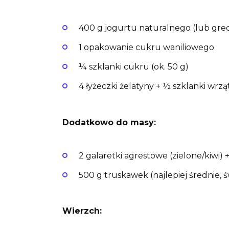
400 g jogurtu naturalnego (lub grec
1 opakowanie cukru waniliowego
¼ szklanki cukru (ok. 50 g)
4 łyżeczki żelatyny + ½ szklanki wrz
Dodatkowo do masy:
2 galaretki agrestowe (zielone/kiwi
500 g truskawek (najlepiej średnie, 
Wierzch: