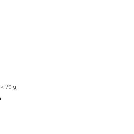
k. 70 g)
a