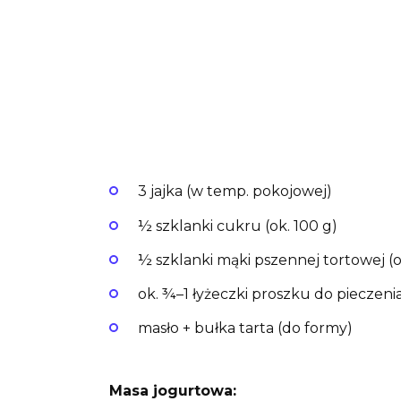
3 jajka (w temp. pokojowej)
½ szklanki cukru (ok. 100 g)
½ szklanki mąki pszennej tortowej (o
ok. ¾–1 łyżeczki proszku do pieczeni
masło + bułka tarta (do formy)
Masa jogurtowa: