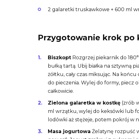
2 galaretki truskawkowe + 600 ml w
Przygotowanie krok po 
Biszkopt
Rozgrzej piekarnik do 180°
bułką tartą. Ubij białka na sztywną 
żółtku, cały czas miksując. Na końcu
do pieczenia. Wylej do formy, piecz
całkowicie.
Zielona galaretka w kostkę
(zrób w
ml wrzątku, wylej do keksówki lub f
lodówki aż stężeje, potem pokrój w n
Masa jogurtowa
Żelatynę rozpuść w