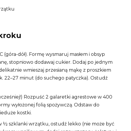
rzątku
kroku
C (góra-dół). Formę wysmaruj masłem i obsyp
pianę, stopniowo dodawaj cukier. Dodaj po jednym
 delikatnie wmieszaj przesianą mąkę z proszkiem
 ok. 22–27 minut (do suchego patyczka). Ostudź
cześniej!) Rozpuść 2 galaretki agrestowe w 400
ormy wyłożonej folią spożywczą. Odstaw do
ieduże kostki.
 ½ szklanki wrzątku, ostudź lekko (nie może być