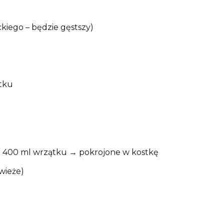
kiego – będzie gęstszy)
ątku
) + 400 ml wrzątku → pokrojone w kostkę
świeże)