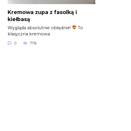
Kremowa zupa z fasolką i
kiełbasą
Wygląda absolutnie obłędnie!
To
klasyczna kremowa
0
778