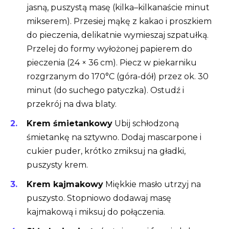
jasną, puszystą masę (kilka–kilkanaście minut
mikserem). Przesiej mąkę z kakao i proszkiem
do pieczenia, delikatnie wymieszaj szpatułką.
Przelej do formy wyłożonej papierem do
pieczenia (24 × 36 cm). Piecz w piekarniku
rozgrzanym do 170°C (góra-dół) przez ok. 30
minut (do suchego patyczka). Ostudź i
przekrój na dwa blaty.
Krem śmietankowy
Ubij schłodzoną
śmietankę na sztywno. Dodaj mascarpone i
cukier puder, krótko zmiksuj na gładki,
puszysty krem.
Krem kajmakowy
Miękkie masło utrzyj na
puszysto. Stopniowo dodawaj masę
kajmakową i miksuj do połączenia.