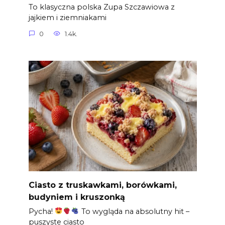
To klasyczna polska Zupa Szczawiowa z
jajkiem i ziemniakami
0
1.4k.
Ciasto z truskawkami, borówkami,
budyniem i kruszonką
Pycha!
To wygląda na absolutny hit –
puszyste ciasto