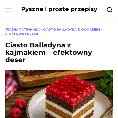
Skip
Pyszne i proste przepisy
to
content
ГЛАВНАЯ СТРАНИЦА
»
CIASTO BALLADYNA Z KAJMAKIEM –
EFEKTOWNY DESER
Ciasto Balladyna z
kajmakiem – efektowny
deser