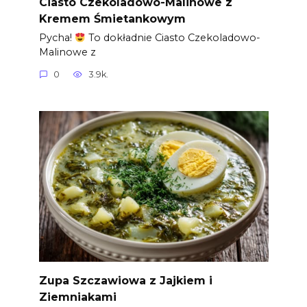
Ciasto Czekoladowo-Malinowe z
Kremem Śmietankowym
Pycha!
To dokładnie Ciasto Czekoladowo-
Malinowe z
0
3.9k.
Zupa Szczawiowa z Jajkiem i
Ziemniakami