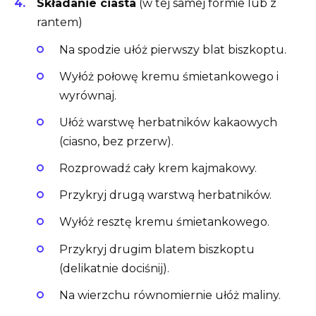
Składanie ciasta
(w tej samej formie lub z
rantem)
Na spodzie ułóż pierwszy blat biszkoptu.
Wyłóż połowę kremu śmietankowego i
wyrównaj.
Ułóż warstwę herbatników kakaowych
(ciasno, bez przerw).
Rozprowadź cały krem kajmakowy.
Przykryj drugą warstwą herbatników.
Wyłóż resztę kremu śmietankowego.
Przykryj drugim blatem biszkoptu
(delikatnie dociśnij).
Na wierzchu równomiernie ułóż maliny.