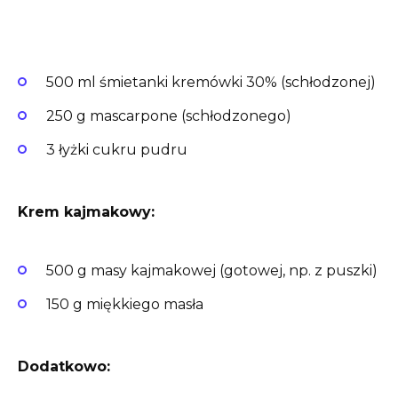
500 ml śmietanki kremówki 30% (schłodzonej)
250 g mascarpone (schłodzonego)
3 łyżki cukru pudru
Krem kajmakowy:
500 g masy kajmakowej (gotowej, np. z puszki)
150 g miękkiego masła
Dodatkowo: