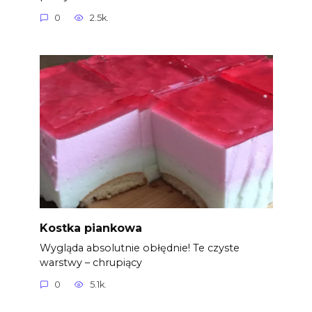
0
2.5k.
Kostka piankowa
Wygląda absolutnie obłędnie! Te czyste
warstwy – chrupiący
0
5.1k.