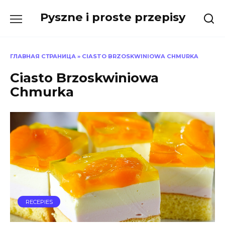
Skip
Pyszne i proste przepisy
to
content
ГЛАВНАЯ СТРАНИЦА
»
CIASTO BRZOSKWINIOWA CHMURKA
Ciasto Brzoskwiniowa
Chmurka
RECEPIES