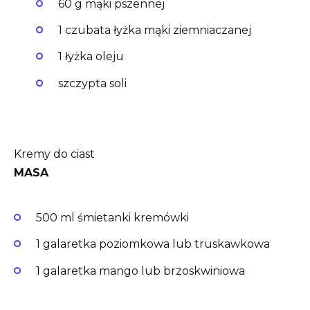
60 g mąki pszennej
1 czubata łyżka mąki ziemniaczanej
1 łyżka oleju
szczypta soli
Kremy do ciast
MASA
500 ml śmietanki kremówki
1 galaretka poziomkowa lub truskawkowa
1 galaretka mango lub brzoskwiniowa