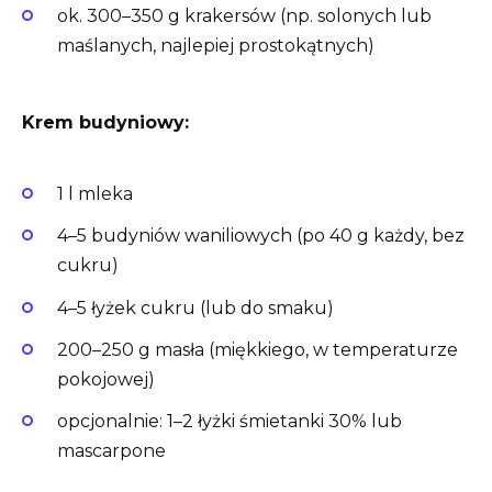
ok. 300–350 g krakersów (np. solonych lub
maślanych, najlepiej prostokątnych)
Krem budyniowy:
1 l mleka
4–5 budyniów waniliowych (po 40 g każdy, bez
cukru)
4–5 łyżek cukru (lub do smaku)
200–250 g masła (miękkiego, w temperaturze
pokojowej)
opcjonalnie: 1–2 łyżki śmietanki 30% lub
mascarpone