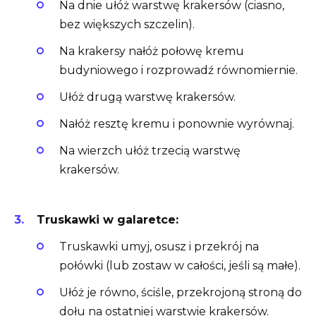
Na dnie ułóż warstwę krakersów (ciasno,
bez większych szczelin).
Na krakersy nałóż połowę kremu
budyniowego i rozprowadź równomiernie.
Ułóż drugą warstwę krakersów.
Nałóż resztę kremu i ponownie wyrównaj.
Na wierzch ułóż trzecią warstwę
krakersów.
Truskawki w galaretce:
Truskawki umyj, osusz i przekrój na
połówki (lub zostaw w całości, jeśli są małe).
Ułóż je równo, ściśle, przekrojoną stroną do
dołu na ostatniej warstwie krakersów.