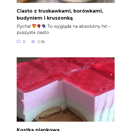
Ciasto z truskawkami, borówkami,
budyniem i kruszonką
Pycha!
To wygląda na absolutny hit –
puszyste ciasto
0
2.5k.
Kostka piankowa