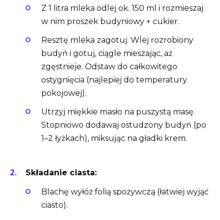
Z 1 litra mleka odlej ok. 150 ml i rozmieszaj
w nim proszek budyniowy + cukier.
Resztę mleka zagotuj. Wlej rozrobiony
budyń i gotuj, ciągle mieszając, aż
zgęstnieje. Odstaw do całkowitego
ostygnięcia (najlepiej do temperatury
pokojowej).
Utrzyj miękkie masło na puszystą masę.
Stopniowo dodawaj ostudzony budyń (po
1–2 łyżkach), miksując na gładki krem.
Składanie ciasta:
Blachę wyłóż folią spożywczą (łatwiej wyjąć
ciasto).