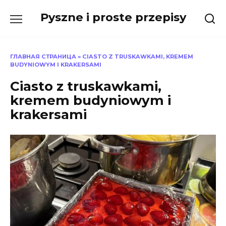
Skip
Pyszne i proste przepisy
to
content
ГЛАВНАЯ СТРАНИЦА
»
CIASTO Z TRUSKAWKAMI, KREMEM
BUDYNIOWYM I KRAKERSAMI
Ciasto z truskawkami,
kremem budyniowym i
krakersami