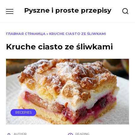
Skip
Pyszne i proste przepisy
to
content
ГЛАВНАЯ СТРАНИЦА
»
KRUCHE CIASTO ZE ŚLIWKAMI
Kruche ciasto ze śliwkami
RECEPIES
AUTHOR
READING