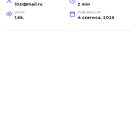
10zi@mail.ru
2 min
VIEWS
PUBLISHED BY
1.6k.
4 czerwca, 2026