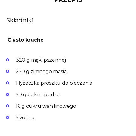
Składniki
Ciasto
kruche
320 g mąki pszennej
250 g zimnego masła
1 łyżeczka proszku do pieczenia
50 g cukru pudru
16 g cukru wanilinowego
5 żółtek