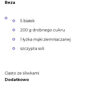
Beza
5 białek
200 g drobnego cukru
1 łyżka mąki ziemniaczanej
szczypta soli
Ciasto ze śliwkami
Dodatkowo