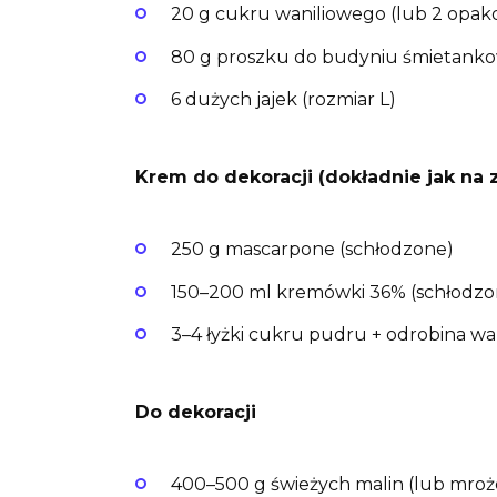
20 g cukru waniliowego (lub 2 opak
80 g proszku do budyniu śmietanko
6 dużych jajek (rozmiar L)
Krem do dekoracji (dokładnie jak na 
250 g mascarpone (schłodzone)
150–200 ml kremówki 36% (schłodzo
3–4 łyżki cukru pudru + odrobina wan
Do dekoracji
400–500 g świeżych malin (lub mroż