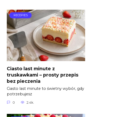
RECEPIES
Ciasto last minute z
truskawkami – prosty przepis
bez pieczenia
Ciasto last minute to świetny wybór, gdy
potrzebujesz
0
2.4k.