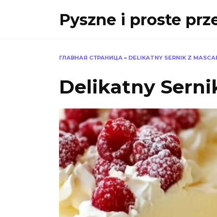
Skip
Pyszne i proste prz
to
content
ГЛАВНАЯ СТРАНИЦА
»
DELIKATNY SERNIK Z MASC
Delikatny Sern