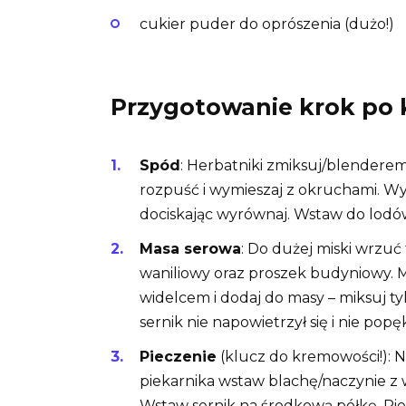
cukier puder do oprószenia (dużo!)
Przygotowanie krok po 
Spód
: Herbatniki zmiksuj/blenderem
rozpuść i wymieszaj z okruchami. Wy
dociskając wyrównaj. Wstaw do lodów
Masa serowa
: Do dużej miski wrzuć
waniliowy oraz proszek budyniowy. Mi
widelcem i dodaj do masy – miksuj ty
sernik nie napowietrzył się i nie popęk
Pieczenie
(klucz do kremowości!): N
piekarnika wstaw blachę/naczynie z
Wstaw sernik na środkową półkę. Pi