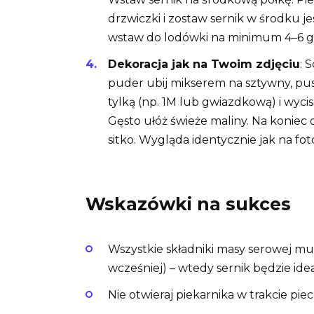
drzwiczki i zostaw sernik w środku jes
wstaw do lodówki na minimum 4–6 god
Dekoracja jak na Twoim zdjęciu
: 
puder ubij mikserem na sztywny, pus
tylką (np. 1M lub gwiazdkową) i wyci
Gęsto ułóż świeże maliny. Na konie
sitko. Wygląda identycznie jak na fot
Wskazówki na sukces
Wszystkie składniki masy serowej m
wcześniej) – wtedy sernik będzie idea
Nie otwieraj piekarnika w trakcie piec