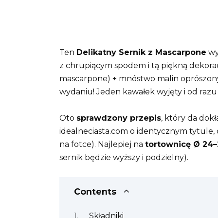
Ten
Delikatny Sernik z Mascarpone
wy
z chrupiącym spodem i tą piękną dekorac
mascarpone) + mnóstwo malin oprószon
wydaniu! Jeden kawałek wyjęty i od razu 
Oto
sprawdzony przepis
, który da dok
idealneciasta.com o identycznym tytule,
na fotce). Najlepiej na
tortownicę Ø 24
sernik będzie wyższy i podzielny).
Contents
Składniki