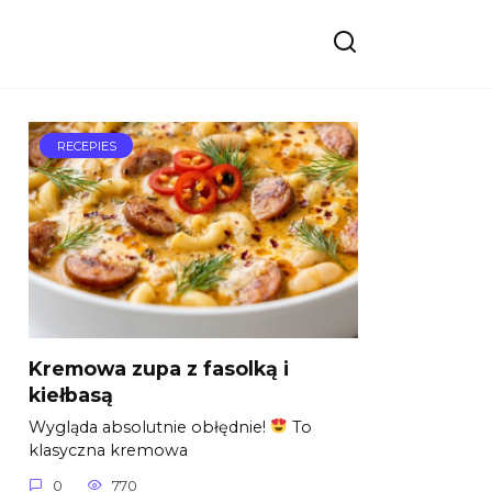
RECEPIES
Kremowa zupa z fasolką i
kiełbasą
Wygląda absolutnie obłędnie!
To
klasyczna kremowa
0
770