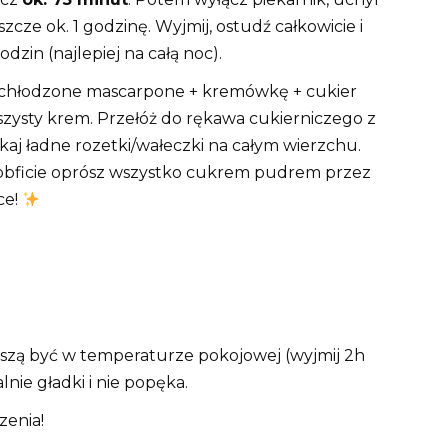
zcze ok. 1 godzinę. Wyjmij, ostudź całkowicie i
zin (najlepiej na całą noc).
Schłodzone mascarpone + kremówkę + cukier
zysty krem. Przełóż do rękawa cukierniczego z
skaj ładne rozetki/wałeczki na całym wierzchu.
c obficie oprósz wszystko cukrem pudrem przez
ce!
uszą być w temperaturze pokojowej (wyjmij 2h
lnie gładki i nie popęka.
zenia!