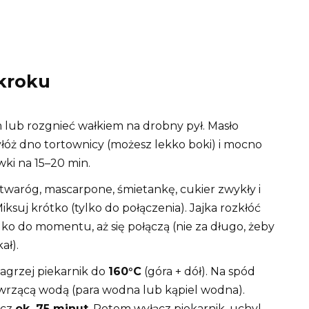
kroku
 lub rozgnieć wałkiem na drobny pył. Masło
łóż dno tortownicy (możesz lekko boki) i mocno
ki na 15–20 min.
 twaróg, mascarpone, śmietankę, cukier zwykły i
ksuj krótko (tylko do połączenia). Jajka rozkłóć
lko do momentu, aż się połączą (nie za długo, żeby
ał).
agrzej piekarnik do
160°C
(góra + dół). Na spód
 wrzącą wodą (para wodna lub kąpiel wodna).
ecz
ok. 75 minut
. Potem wyłącz piekarnik, uchyl