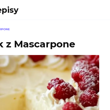
episy
ARPONE
ik z Mascarpone