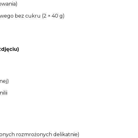
owania)
wego bez cukru (2 × 40 g)
zdjęciu)
nej)
ilii
onych rozmrożonych delikatnie)