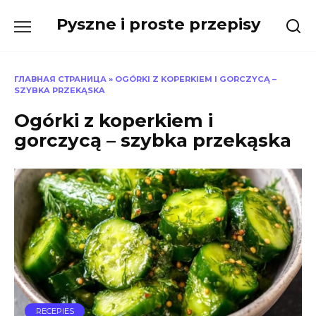
Skip
Pyszne i proste przepisy
to
content
ГЛАВНАЯ СТРАНИЦА
»
OGÓRKI Z KOPERKIEM I GORCZYCĄ –
SZYBKA PRZEKĄSKA
Ogórki z koperkiem i
gorczycą – szybka przekąska
RECEPIES