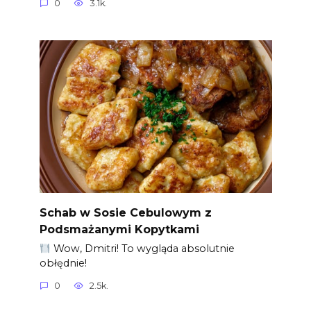
0
3.1k.
Schab w Sosie Cebulowym z
Podsmażanymi Kopytkami
Wow, Dmitri! To wygląda absolutnie
obłędnie!
0
2.5k.