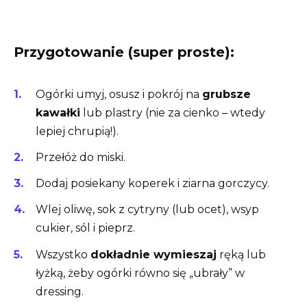
Przygotowanie (super proste):
Ogórki umyj, osusz i pokrój na
grubsze
kawałki
lub plastry (nie za cienko – wtedy
lepiej chrupią!).
Przełóż do miski.
Dodaj posiekany koperek i ziarna gorczycy.
Wlej oliwę, sok z cytryny (lub ocet), wsyp
cukier, sól i pieprz.
Wszystko
dokładnie wymieszaj
ręką lub
łyżką, żeby ogórki równo się „ubrały” w
dressing.