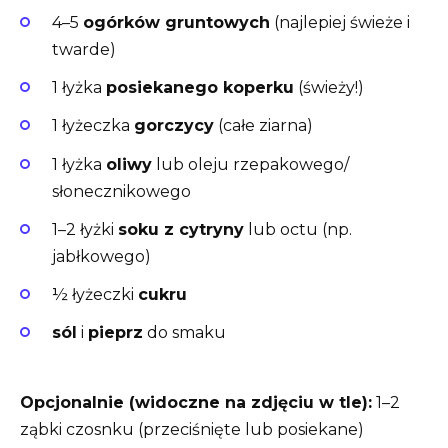
4–5
ogórków gruntowych
(najlepiej świeże i
twarde)
1 łyżka
posiekanego koperku
(świeży!)
1 łyżeczka
gorczycy
(całe ziarna)
1 łyżka
oliwy
lub oleju rzepakowego/
słonecznikowego
1–2 łyżki
soku z cytryny
lub octu (np.
jabłkowego)
½ łyżeczki
cukru
sól
i
pieprz
do smaku
Opcjonalnie (widoczne na zdjęciu w tle):
1–2
ząbki czosnku (przeciśnięte lub posiekane)