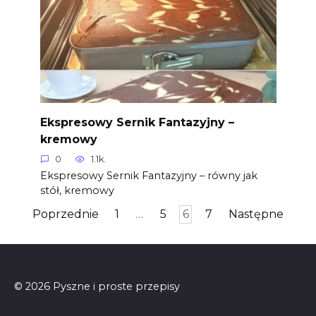
Ekspresowy Sernik Fantazyjny –
kremowy
0
1.1k.
Ekspresowy Sernik Fantazyjny – równy jak
stół, kremowy
Stronicowanie
Poprzednie
1
…
5
6
7
Następne
wpisów
© 2026 Pyszne i proste przepisy