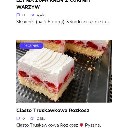
LETNIA ZUPA KREM Z CUKINII I
WARZYW
0
4.4k.
Składniki (na 4–5 porcji): 3 średnie cukinie (ok.
RECEPIES
Ciasto Truskawkowa Rozkosz
0
2.6k.
Ciasto Truskawkowa Rozkosz
Pyszne,