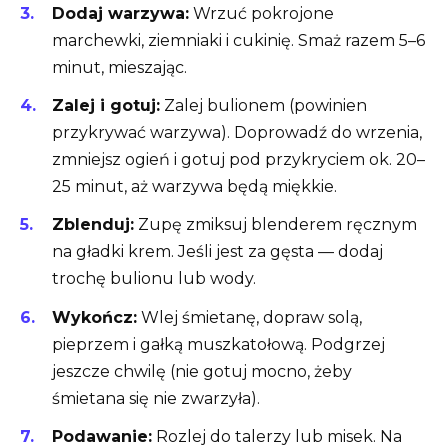
Dodaj warzywa:
Wrzuć pokrojone
marchewki, ziemniaki i cukinię. Smaż razem 5–6
minut, mieszając.
Zalej i gotuj:
Zalej bulionem (powinien
przykrywać warzywa). Doprowadź do wrzenia,
zmniejsz ogień i gotuj pod przykryciem ok. 20–
25 minut, aż warzywa będą miękkie.
Zblenduj:
Zupę zmiksuj blenderem ręcznym
na gładki krem. Jeśli jest za gęsta — dodaj
trochę bulionu lub wody.
Wykończ:
Wlej śmietanę, dopraw solą,
pieprzem i gałką muszkatołową. Podgrzej
jeszcze chwilę (nie gotuj mocno, żeby
śmietana się nie zwarzyła).
Podawanie:
Rozlej do talerzy lub misek. Na