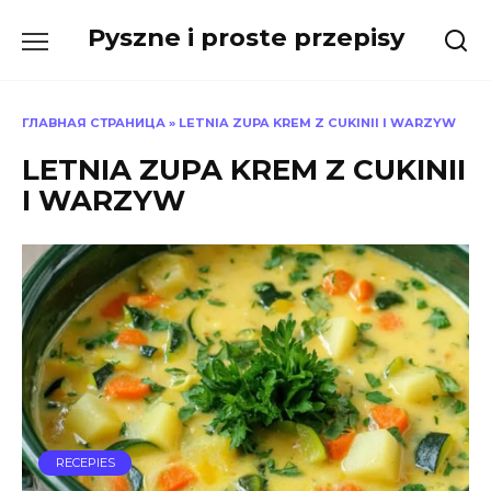
Skip
Pyszne i proste przepisy
to
content
ГЛАВНАЯ СТРАНИЦА
»
LETNIA ZUPA KREM Z CUKINII I WARZYW
LETNIA ZUPA KREM Z CUKINII
I WARZYW
RECEPIES