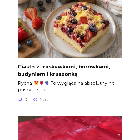
Ciasto z truskawkami, borówkami,
budyniem i kruszonką
Pycha!
To wygląda na absolutny hit –
puszyste ciasto
0
2.5k.