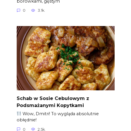
borówkami, gęstym
0
3.1k.
Schab w Sosie Cebulowym z
Podsmażanymi Kopytkami
Wow, Dmitri! To wygląda absolutnie
obłędnie!
0
2.5k.