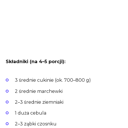
Składniki (na 4–5 porcji):
3 średnie cukinie (ok. 700–800 g)
2 średnie marchewki
2–3 średnie ziemniaki
1 duża cebula
2–3 ząbki czosnku