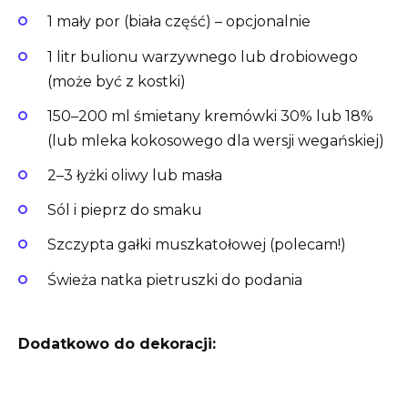
1 mały por (biała część) – opcjonalnie
1 litr bulionu warzywnego lub drobiowego
(może być z kostki)
150–200 ml śmietany kremówki 30% lub 18%
(lub mleka kokosowego dla wersji wegańskiej)
2–3 łyżki oliwy lub masła
Sól i pieprz do smaku
Szczypta gałki muszkatołowej (polecam!)
Świeża natka pietruszki do podania
Dodatkowo do dekoracji: