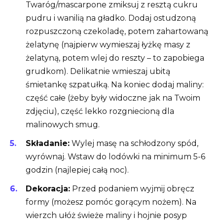
Twaróg/mascarpone zmiksuj z resztą cukru
pudru i wanilią na gładko. Dodaj ostudzoną
rozpuszczoną czekoladę, potem zahartowaną
żelatynę (najpierw wymieszaj łyżkę masy z
żelatyną, potem wlej do reszty – to zapobiega
grudkom). Delikatnie wmieszaj ubitą
śmietankę szpatułką. Na koniec dodaj maliny:
część całe (żeby były widoczne jak na Twoim
zdjęciu), część lekko rozgniecioną dla
malinowych smug.
Składanie:
Wylej masę na schłodzony spód,
wyrównaj. Wstaw do lodówki na minimum 5-6
godzin (najlepiej całą noc).
Dekoracja:
Przed podaniem wyjmij obręcz
formy (możesz pomóc gorącym nożem). Na
wierzch ułóż świeże maliny i hojnie posyp