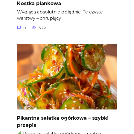
Kostka piankowa
Wygląda absolutnie obłędnie! Te czyste
warstwy – chrupiący
0
5.2k.
Pikantna sałatka ogórkowa – szybki
przepis
Pikantna sałatka ogórkowa – szybki