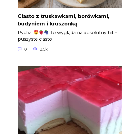
Ciasto z truskawkami, borówkami,
budyniem i kruszonką
Pycha!
To wygląda na absolutny hit –
puszyste ciasto
0
2.5k.