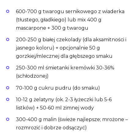
600-700 g twarogu sernikowego z wiaderka
(tłustego, gładkiego) lub mix 400 g
mascarpone + 300 g twarogu
200-250 g białej czekolady (dla aksamitności i
jasnego koloru) + opcjonalnie 50 g
gorzkiej/mlecznej dla głębszego smaku
250-300 ml śmietanki kremówki 30-36%
(schłodzonej)
70-100 g cukru pudru (do smaku)
10-12 g żelatyny (ok. 2-3 łyżeczki lub 5-6
listków) + 50-60 ml zimnej wody
300-400 g malin (świeże najlepsze; mrożone –
rozmrozić i dobrze odsączyć)