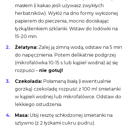
masłem (i kakao jeśli używasz zwykłych
herbatników). Wyłóż na dno formy wyłożonej
papierem do pieczenia, mocno dociskając
łyżką/denkiem szklanki. Wstaw do lodówki na
15-20 min.
Żelatyna:
Zalej ją zimną wodą, odstaw na 5 min
do napęcznienia. Potem delikatnie podgrzej
(mikrofalówka 10-15 s lub kąpiel wodna) aż się
rozpuści –
nie gotuj!
Czekolada:
Połamaną białą (i ewentualnie
gorzką) czekoladę rozpuść z 100 ml śmietanki
w kąpieli wodnej lub mikrofalówce. Odstaw do
lekkiego ostudzenia.
Masa:
Ubij resztę schłodzonej śmietanki na
sztywno (z 2 łyżkami cukru pudru).