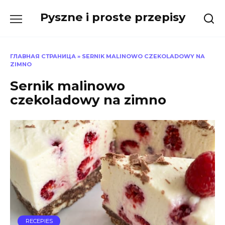
Skip
Pyszne i proste przepisy
to
content
ГЛАВНАЯ СТРАНИЦА
»
SERNIK MALINOWO CZEKOLADOWY NA
ZIMNO
Sernik malinowo
czekoladowy na zimno
RECEPIES