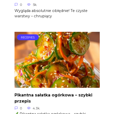
0
5k.
Wygląda absolutnie obłędnie! Te czyste
warstwy – chrupiący
RECEPIES
Pikantna sałatka ogórkowa – szybki
przepis
0
4.3k.