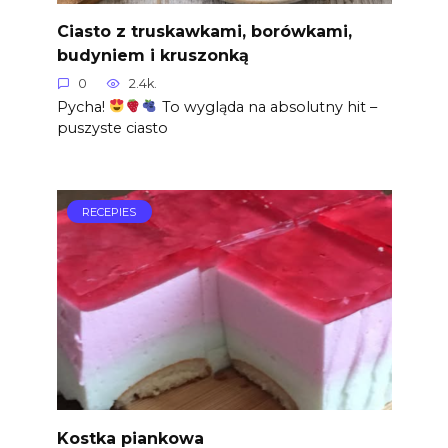
Ciasto z truskawkami, borówkami,
budyniem i kruszonką
0
2.4k.
Pycha!
To wygląda na absolutny hit –
puszyste ciasto
RECEPIES
Kostka piankowa