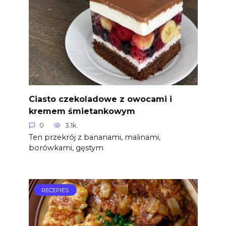
Ciasto czekoladowe z owocami i
kremem śmietankowym
0
3.1k.
Ten przekrój z bananami, malinami,
borówkami, gęstym
RECEPIES