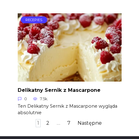
RECEPIES
Delikatny Sernik z Mascarpone
0
7.5k.
Ten Delikatny Sernik z Mascarpone wygląda
absolutnie
Stronicowanie
1
2
…
7
Następne
wpisów